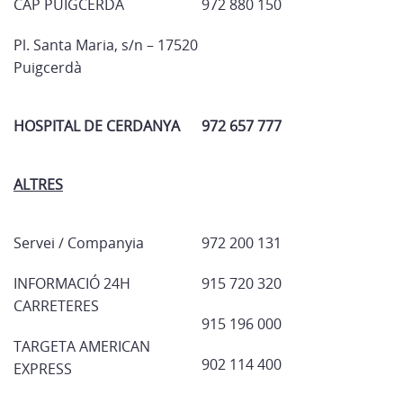
CAP PUIGCERDÀ
972 880 150
Pl. Santa Maria, s/n – 17520
Puigcerdà
HOSPITAL DE CERDANYA
972 657 777
ALTRES
Servei / Companyia
972 200 131
INFORMACIÓ 24H
915 720 320
CARRETERES
915 196 000
TARGETA AMERICAN
902 114 400
EXPRESS