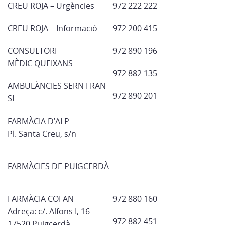
CREU ROJA – Urgències
972 222 222
CREU ROJA – Informació
972 200 415
CONSULTORI
972 890 196
MÈDIC QUEIXANS
972 882 135
AMBULÀNCIES SERN FRAN
972 890 201
SL
FARMÀCIA D’ALP
Pl. Santa Creu, s/n
FARMÀCIES DE PUIGCERDÀ
FARMÀCIA COFAN
972 880 160
Adreça: c/. Alfons I, 16 –
972 882 451
17520 Puigcerdà