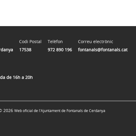
Codi Postal
Telèfon
Correu electrònic
rdanya
17538
972 890 196
fontanals@fontanals.cat
rda de 16h a 20h
© 2026
Web oficial de l'Ajuntament de Fontanals de Cerdanya