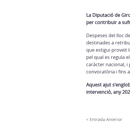
La Diputació de Gir
per contribuir a suf
Despeses del lloc de
destinades a retribu
que estigui proveït
pel qual es regula e
caràcter nacional, i
convocatòria i fins 
Aquest ajut s’englob
intervenció, any 20
< Entrada Anterior