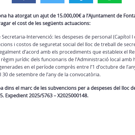
ona ha atorgat un ajut de 15.000,00€ a l’Ajuntament de Fon
ragar el cost de les següents actuacions:
 Secretaria-Intervenció: les despeses de personal (Capítol I
cions i costos de seguretat social del lloc de treball de secr
 legalment d’acord amb els procediments que estableix el Re
l règim jurídic dels funcionaris de l’Administració local amb 
 generades en el període comprès entre l’1 d’octubre de l’any
al 30 de setembre de l’any de la convocatòria.
a dins el marc de les subvencions per a despeses del lloc de
25. Expedient 2025/5763 – X2025000148.